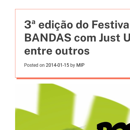
t
i
e
3ª edição do Festi
s
BANDAS com Just Un
entre outros
Posted on
2014-01-15
by
MIP