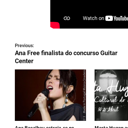
Previous:
N
Ana Free finalista do concurso Guitar
a
Center
v
e
g
a
ç
ã
Ana Bacalhau estreia-se no
Marta Hugon ao vivo 