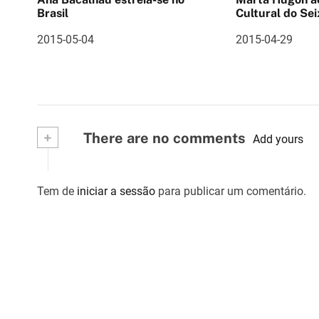
o
Brasil
Cultural do Sei
d
2015-05-04
2015-04-29
e
a
r
+
There are no comments
Add yours
t
i
Tem de
iniciar a sessão
para publicar um comentário.
g
o
s