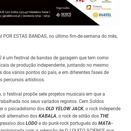
val POR ESTAS BANDAS, no último fim-de-semana do mês,
S
é um festival de bandas de garagem que tem como
sicais de produção independente, juntando no mesmo
s dos vários pontos do país, e em diferentes fases de
 percursos artísticos.
o, o festival propõe sete projetos musicais em que a
trabalhada nos seus variados registos. Cem Soldos
ber o psicadelismo dos
OLD YELOW JACK
, o rock independe
rock alternativo dos
KABALA
, o rock de sótão dos
THE
ogressivo dos
LODO
e do punk-rock português do
MATA-
da prolongada com a selecção de DJ QUITO SCIENCE que