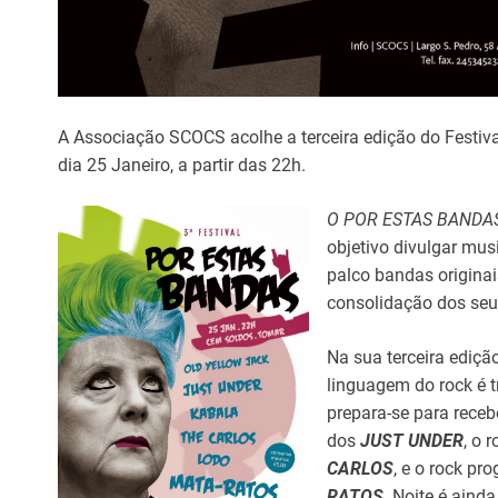
A Associação SCOCS acolhe a terceira edição do Festi
dia 25 Janeiro, a partir das 22h.
O POR ESTAS BANDA
objetivo divulgar mu
palco bandas originai
consolidação dos seus
Na sua terceira ediçã
linguagem do rock é 
prepara-se para rece
dos
JUST UNDER
, o 
CARLOS
, e o rock pr
RATOS
. Noite é ain