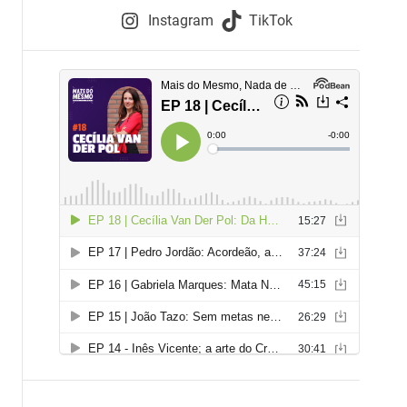
e
Instagram
TikTok
i
e
s