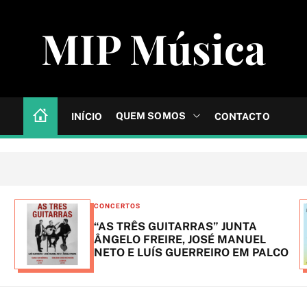
MIP Música
QUEM SOMOS
INÍCIO
CONTACTO
C
CONCERTOS
a
“AS TRÊS GUITARRAS” JUNTA
t
ÂNGELO FREIRE, JOSÉ MANUEL
NETO E LUÍS GUERREIRO EM PALCO
e
g
o
r