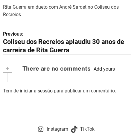
Rita Guerra em dueto com André Sardet no Coliseu dos
Recreios
Previous:
N
Coliseu dos Recreios aplaudiu 30 anos de
a
carreira de Rita Guerra
v
+
There are no comments
e
Add yours
g
Tem de
iniciar a sessão
para publicar um comentário.
a
ç
ã
o
Instagram
TikTok