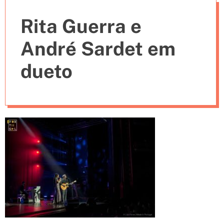
e
Rita Guerra e
s
André Sardet em
dueto