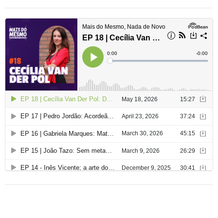
d
e
a
r
t
i
g
o
s