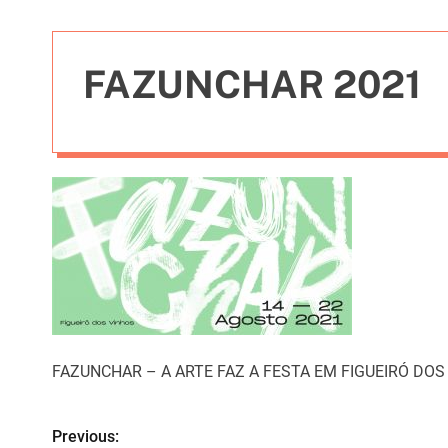
t
i
e
FAZUNCHAR 2021
s
FAZUNCHAR – A ARTE FAZ A FESTA EM FIGUEIRÓ DOS
Previous:
N