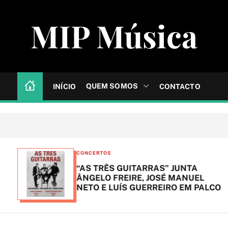
MIP Música
QUEM SOMOS
INÍCIO
CONTACTO
C
CONCERTOS
a
“AS TRÊS GUITARRAS” JUNTA
t
ÂNGELO FREIRE, JOSÉ MANUEL
NETO E LUÍS GUERREIRO EM PALCO
e
g
o
r