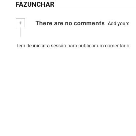
FAZUNCHAR
a
v
+
There are no comments
Add yours
e
g
Tem de
iniciar a sessão
para publicar um comentário.
a
ç
ã
o
d
e
a