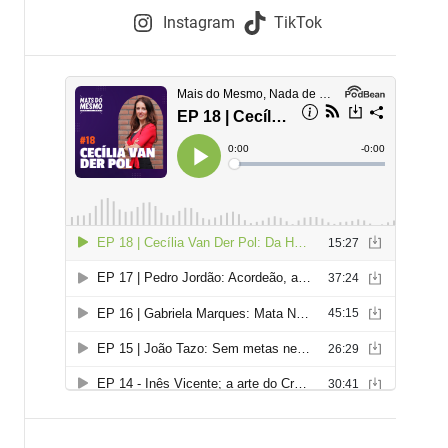
e
Instagram
TikTok
i
e
s