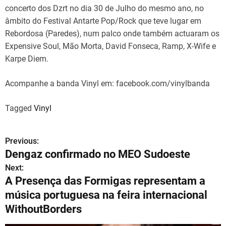
concerto dos Dzrt no dia 30 de Julho do mesmo ano, no
âmbito do Festival Antarte Pop/Rock que teve lugar em
Rebordosa (Paredes), num palco onde também actuaram os
Expensive Soul, Mão Morta, David Fonseca, Ramp, X-Wife e
Karpe Diem.
Acompanhe a banda Vinyl em: facebook.com/vinylbanda
Tagged
Vinyl
Previous:
N
Dengaz confirmado no MEO Sudoeste
a
Next:
A Presença das Formigas representam a
v
música portuguesa na feira internacional
e
WithoutBorders
g