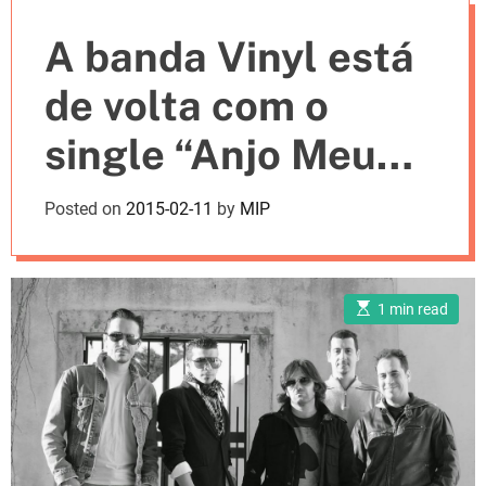
e
A banda Vinyl está
s
de volta com o
single “Anjo Meu
(Laura)”
Posted on
2015-02-11
by
MIP
E
1 min read
s
t
i
m
a
t
e
d
r
e
a