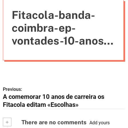
e
Fitacola-banda-
s
coimbra-ep-
vontades-10-anos-
de-carreira
Previous:
N
A comemorar 10 anos de carreira os
a
Fitacola editam «Escolhas»
v
+
There are no comments
e
Add yours