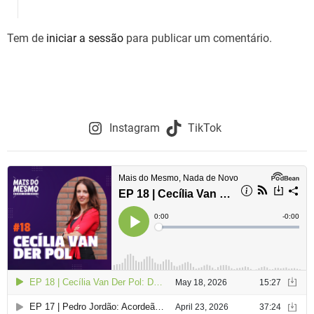
g
Tem de
iniciar a sessão
para publicar um comentário.
a
ç
ã
o
Instagram
TikTok
d
e
a
r
t
i
g