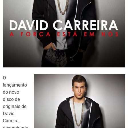
d
t
i
m
e
O
lançamento
do novo
disco de
originais de
David
Carreira,
denominado