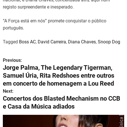
registo surpreendente e inesperado.
“A Força está em nós” promete conquistar o público
português.
Tagged
Boss AC
,
David Carreira
,
Diana Chaves
,
Snoop Dog
Previous:
N
Jorge Palma, The Legendary Tigerman,
a
Samuel Úria, Rita Redshoes entre outros
v
em concerto de homenagem a Lou Reed
Next:
e
Concertos dos Blasted Mechanism no CCB
g
e Casa da Música adiados
a
ç