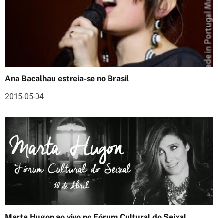
ã
o
d
e
Ana Bacalhau estreia-se no Brasil
a
2015-05-04
r
t
i
g
o
s
Marta Hugon ao vivo no Fórum Cultural do Seixal