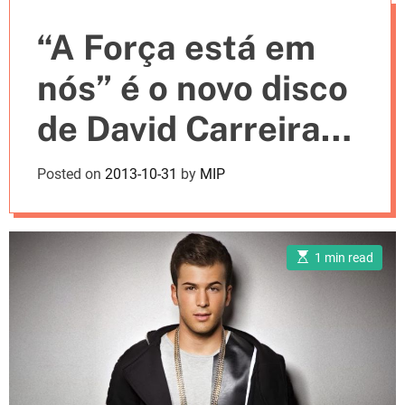
e
“A Força está em
s
nós” é o novo disco
de David Carreira
(duetos com Boss
Posted on
2013-10-31
by
MIP
AC, Diana Chaves,
Snoop Dogg…)
E
1 min read
s
t
i
m
a
t
e
d
r
e
a