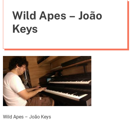
e
Wild Apes – João
s
Keys
Wild Apes – João Keys