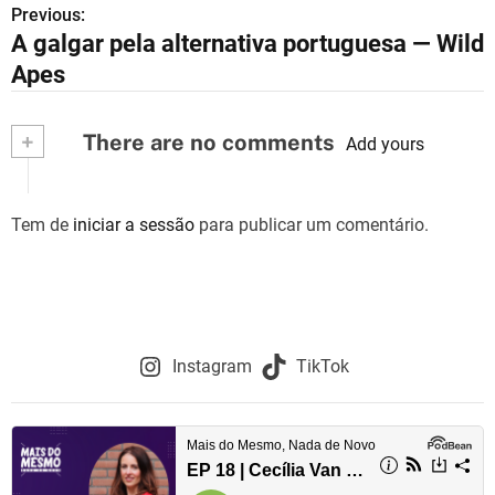
Previous:
N
A galgar pela alternativa portuguesa — Wild
a
Apes
v
+
There are no comments
e
Add yours
g
Tem de
iniciar a sessão
para publicar um comentário.
a
ç
ã
o
Instagram
TikTok
d
e
a