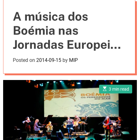
e
A música dos
s
Boémia nas
Jornadas Europeias
do Património
Posted on
2014-09-15
by
MIP
E
3 min read
s
t
i
m
a
t
e
d
r
e
a