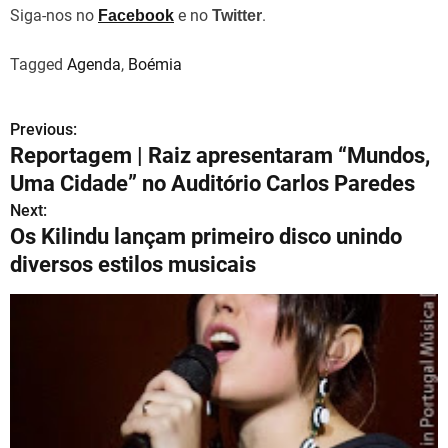
Siga-nos no
e no
.
Facebook
Twitter
Tagged
Agenda
,
Boémia
Previous:
N
Reportagem | Raiz apresentaram “Mundos,
a
Uma Cidade” no Auditório Carlos Paredes
v
Next:
Os Kilindu lançam primeiro disco unindo
e
diversos estilos musicais
g
a
ç
ã
o