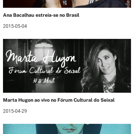
d
Ana Bacalhau estreia-se no Brasil
e
2015-05-04
a
r
t
i
g
o
s
Marta Hugon ao vivo no Fórum Cultural do Seixal
2015-04-29