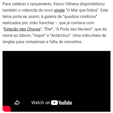
Para celebrar o lançamento, Vasco Vilhena disponibilizou
também o videoclip do novo
single
“O Mar que Sobra”. Este
tema junta-se, assim, à galeria de “quadros cinéticos”
realizados por João Sanchez – que já contava com
“
Estação das Chuvas
“, “Éter”, “A Poda das Nuvens”, que dá
nome ao álbum, “Vapor” e “Antárctico”. Uma mão-cheia de
singles para compensar a falta de concertos.