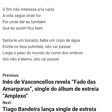
O fim não interessa p’ra nada
A vida segue onde for
Por onde der eu também
Que eu assim fico bem
Senta-te um bocado, bebe um copo de água
Enche os teus pulmões, isto vai passar
Larga o peso do mundo do cume dos ombros
Isto não é eterno, isto vai passar
Previous:
N
Inês de Vasconcellos revela “Fado das
a
Amarguras”, single do álbum de estreia
v
“Amplexo”
Next:
e
Tiago Bandeira lança single de estreia