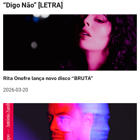
g
“Digo Não” [LETRA]
a
ç
ã
o
d
e
Rita Onofre lança novo disco “BRUTA”
a
2026-03-20
r
t
i
g