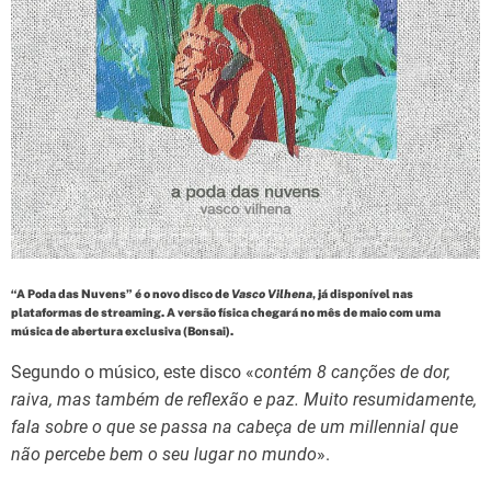
d
t
i
m
e
“A Poda das Nuvens” é o novo disco de
Vasco Vilhena
, já disponível nas
plataformas de streaming. A versão física chegará no mês de maio com uma
música de abertura exclusiva (Bonsai).
Segundo o músico, este disco «
contém 8 canções de dor,
raiva, mas também de reflexão e paz. Muito resumidamente,
fala sobre o que se passa na cabeça de um millennial que
não percebe bem o seu lugar no mundo
».