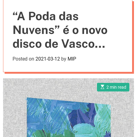
e
“A Poda das
s
Nuvens” é o novo
disco de Vasco
Vilhena
Posted on
2021-03-12
by
MIP
E
2 min read
s
t
i
m
a
t
e
d
r
e
a