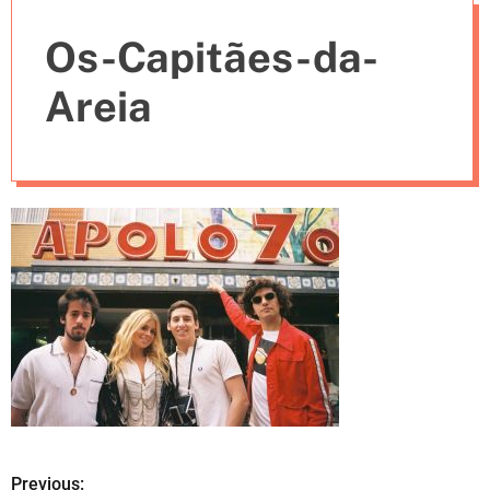
e
Os-Capitães-da-
s
Areia
Previous: