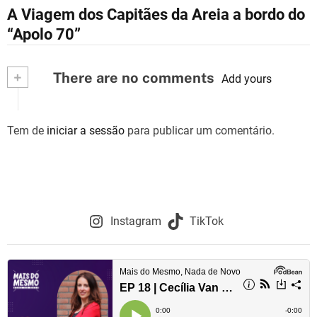
N
A Viagem dos Capitães da Areia a bordo do
a
“Apolo 70”
v
+
There are no comments
e
Add yours
g
Tem de
iniciar a sessão
para publicar um comentário.
a
ç
ã
o
Instagram
TikTok
d
e
a