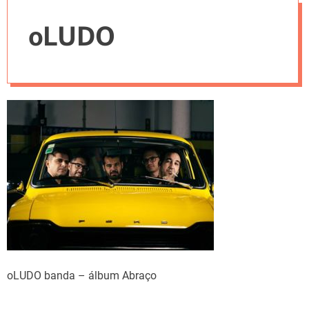
e
oLUDO
s
oLUDO banda – álbum Abraço