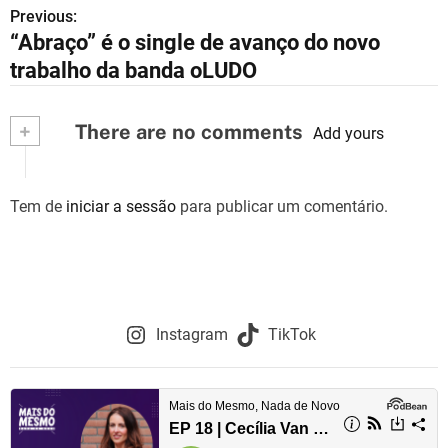
Previous:
N
“Abraço” é o single de avanço do novo
a
trabalho da banda oLUDO
v
+
There are no comments
e
Add yours
g
Tem de
iniciar a sessão
para publicar um comentário.
a
ç
ã
o
Instagram
TikTok
d
e
a