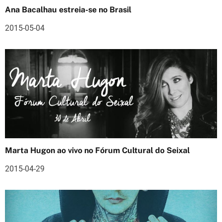
Ana Bacalhau estreia-se no Brasil
e
2015-05-04
a
r
t
i
g
o
s
Marta Hugon ao vivo no Fórum Cultural do Seixal
2015-04-29