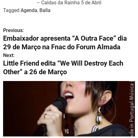
– Caldas da Rainha 5 de Abril
Tagged
Agenda
,
Balla
Previous:
N
Embaixador apresenta “A Outra Face” dia
a
29 de Março na Fnac do Forum Almada
v
Next:
Little Friend edita “We Will Destroy Each
e
Other” a 26 de Março
g
a
ç
ã
o
d