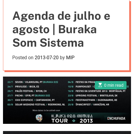
e
Agenda de julho e
s
agosto | Buraka
Som Sistema
Posted on
2013-07-20
by
MIP
E
0 min read
s
t
i
m
a
t
e
d
r
e
a