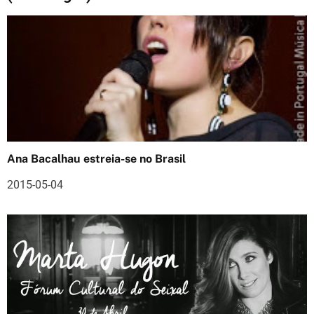
ç
ã
o
d
e
a
Ana Bacalhau estreia-se no Brasil
r
2015-05-04
t
i
g
o