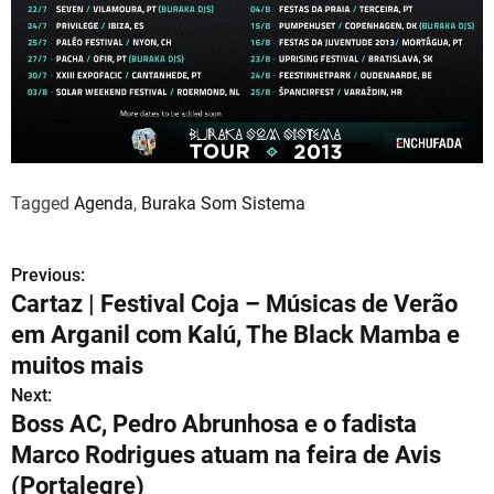
d
t
i
m
e
Tagged
Agenda
,
Buraka Som Sistema
Previous:
N
Cartaz | Festival Coja – Músicas de Verão
a
em Arganil com Kalú, The Black Mamba e
v
muitos mais
Next:
e
Boss AC, Pedro Abrunhosa e o fadista
g
Marco Rodrigues atuam na feira de Avis
(Portalegre)
a