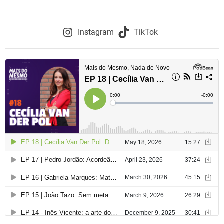
ç
ã
Instagram
TikTok
o
d
e
a
r
t
i
g
o
s