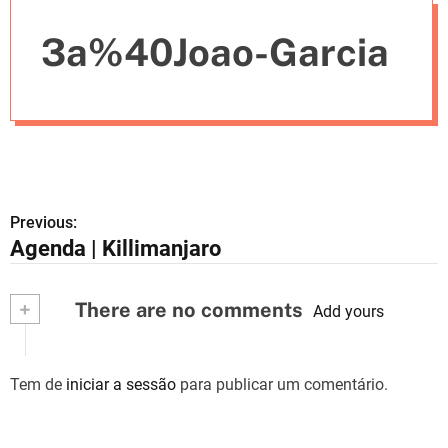
e
3a%40Joao-Garcia
s
Previous:
N
Agenda | Killimanjaro
a
v
+
There are no comments
Add yours
e
g
Tem de
iniciar a sessão
para publicar um comentário.
a