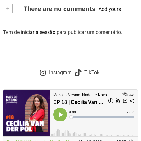
v
+
There are no comments
Add yours
e
g
Tem de
iniciar a sessão
para publicar um comentário.
a
ç
ã
Instagram
TikTok
o
d
e
a
r
t