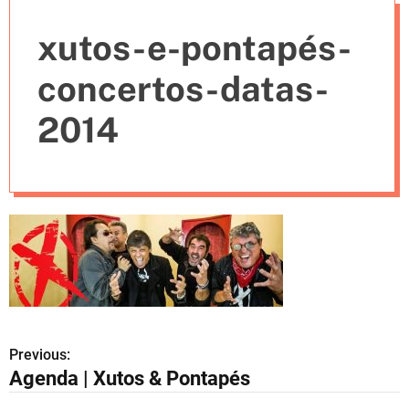
e
xutos-e-pontapés-
s
concertos-datas-
2014
Previous:
N
Agenda | Xutos & Pontapés
a