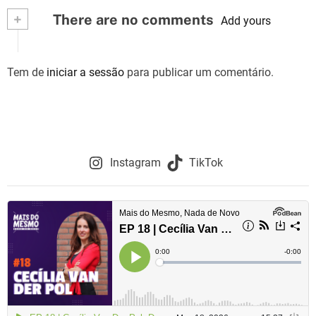
+
There are no comments
e
Add yours
g
Tem de
iniciar a sessão
para publicar um comentário.
a
ç
ã
o
Instagram
TikTok
d
e
a
r
t