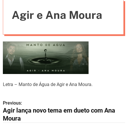
e
Agir e Ana Moura
s
Letra – Manto de Água de Agir e Ana Moura.
Previous:
N
Agir lança novo tema em dueto com Ana
a
Moura
v