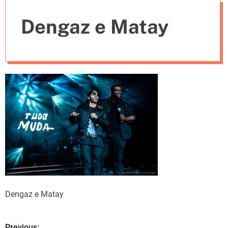
e
Dengaz e Matay
s
Dengaz e Matay
Previous: