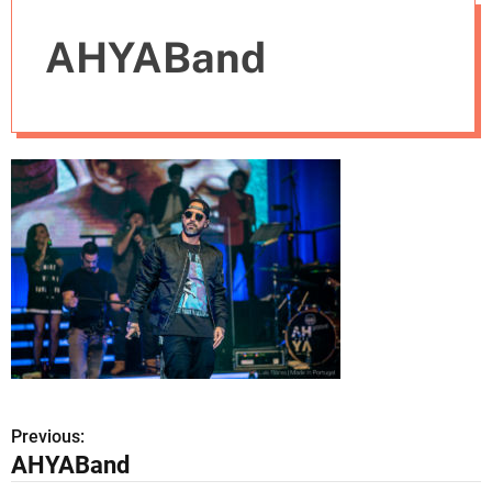
e
AHYABand
s
Previous:
N
AHYABand
a