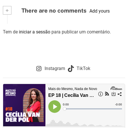
v
+
There are no comments
Add yours
e
g
Tem de
iniciar a sessão
para publicar um comentário.
a
ç
ã
Instagram
TikTok
o
d
e
a
r