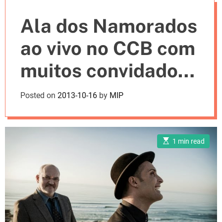
e
Ala dos Namorados
s
ao vivo no CCB com
muitos convidados
(Jorge Palma,
Posted on
2013-10-16
by
MIP
Raquel Tavares,
Shout…)
E
1 min read
s
t
i
m
a
t
e
d
r
e
a