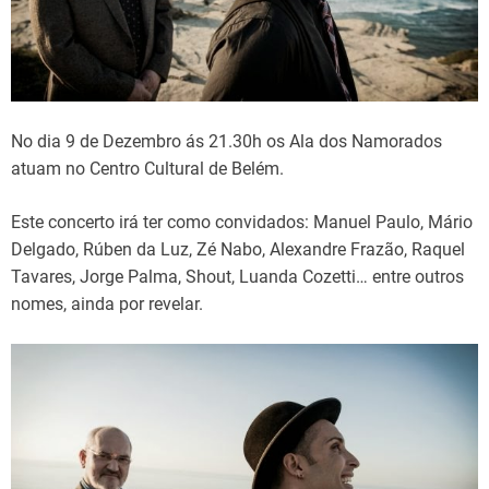
d
t
i
m
e
No dia 9 de Dezembro ás 21.30h os Ala dos Namorados
atuam no Centro Cultural de Belém.
Este concerto irá ter como convidados: Manuel Paulo, Mário
Delgado, Rúben da Luz, Zé Nabo, Alexandre Frazão, Raquel
Tavares, Jorge Palma, Shout, Luanda Cozetti… entre outros
nomes, ainda por revelar.