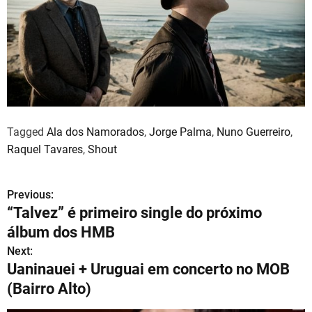
Tagged
Ala dos Namorados
,
Jorge Palma
,
Nuno Guerreiro
,
Raquel Tavares
,
Shout
Previous:
N
“Talvez” é primeiro single do próximo
a
álbum dos HMB
v
Next:
Uaninauei + Uruguai em concerto no MOB
e
(Bairro Alto)
g