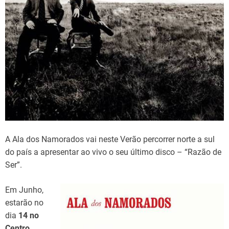
d
t
i
m
e
A Ala dos Namorados vai neste Verão percorrer norte a sul
do país a apresentar ao vivo o seu último disco – “Razão de
Ser”.
Em Junho,
estarão no
dia
14 no
Centro