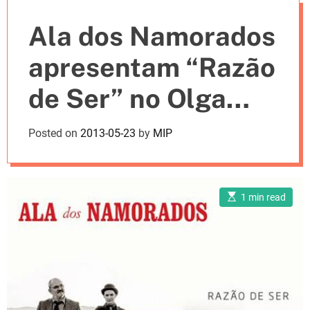
e
Ala dos Namorados
s
apresentam “Razão
de Ser” no Olga
Cadaval (c/agenda)
Posted on
2013-05-23
by
MIP
E
1 min read
s
t
i
m
a
t
e
d
r
e
a