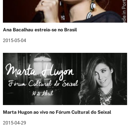
ç
ã
o
Ana Bacalhau estreia-se no Brasil
d
2015-05-04
e
a
r
t
i
g
Marta Hugon ao vivo no Fórum Cultural do Seixal
o
2015-04-29
s