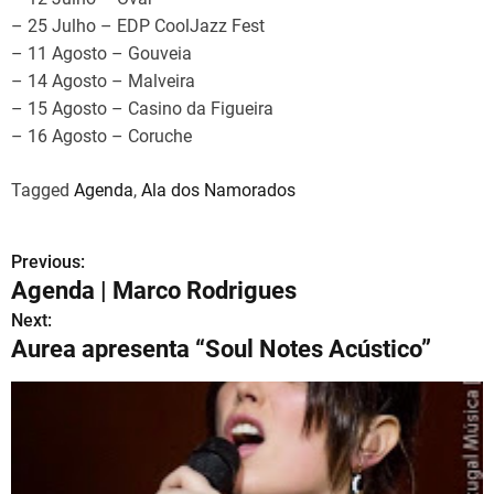
– 25 Julho – EDP CoolJazz Fest
– 11 Agosto – Gouveia
– 14 Agosto – Malveira
– 15 Agosto – Casino da Figueira
– 16 Agosto – Coruche
Tagged
Agenda
,
Ala dos Namorados
Previous:
N
Agenda | Marco Rodrigues
a
Next:
Aurea apresenta “Soul Notes Acústico”
v
e
g
a