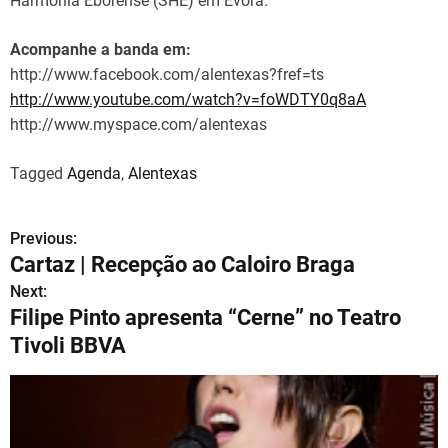
Harmonia Eborense (SHE) em Évora.
Acompanhe a banda em:
http://www.facebook.com/alentexas?fref=ts
http://www.youtube.com/watch?v=foWDTY0q8aA
http://www.myspace.com/alentexas
Tagged
Agenda
,
Alentexas
Previous:
N
Cartaz | Recepção ao Caloiro Braga
a
Next:
Filipe Pinto apresenta “Cerne” no Teatro
v
Tivoli BBVA
e
g
a