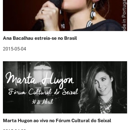
ç
ã
o
Ana Bacalhau estreia-se no Brasil
d
2015-05-04
e
a
r
t
i
g
o
Marta Hugon ao vivo no Fórum Cultural do Seixal
s