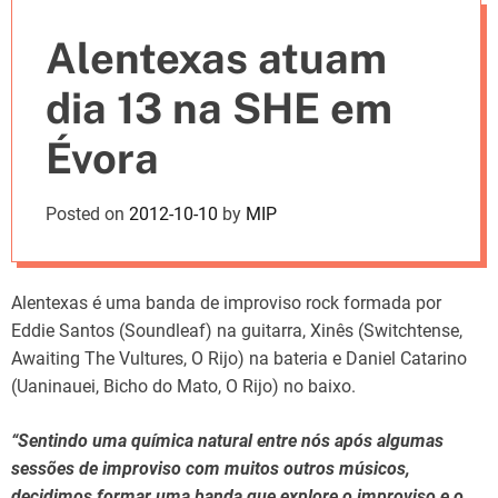
e
Alentexas atuam
s
dia 13 na SHE em
Évora
Posted on
2012-10-10
by
MIP
Alentexas é uma banda de improviso rock formada por
Eddie Santos (Soundleaf) na guitarra, Xinês (Switchtense,
Awaiting The Vultures, O Rijo) na bateria e Daniel Catarino
(Uaninauei, Bicho do Mato, O Rijo) no baixo.
“Sentindo uma química natural entre nós após algumas
sessões de improviso com muitos outros músicos,
decidimos formar uma banda que explore o improviso e o