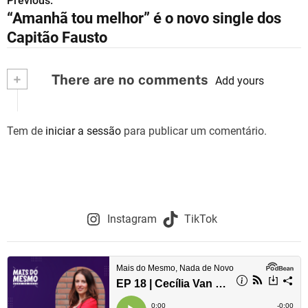
Previous:
N
“Amanhã tou melhor” é o novo single dos
a
Capitão Fausto
v
+
There are no comments
e
Add yours
g
Tem de
iniciar a sessão
para publicar um comentário.
a
ç
ã
o
Instagram
TikTok
d
e
a