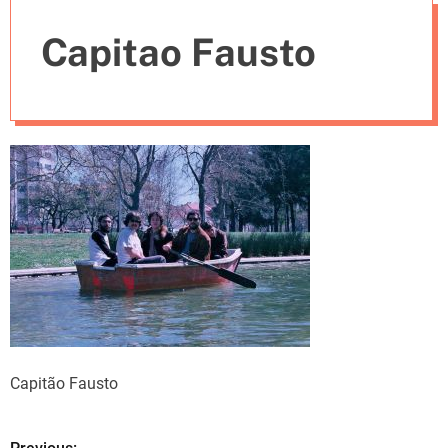
e
Capitao Fausto
s
Capitão Fausto