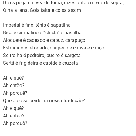
Dizes pega em vez de toma, dizes bufa em vez de sopra,
Olha a Iana, Gola ialta e coisa assim
Imperial é fino, ténis é sapatilha
Bica é cimbalino e “chicla” é pastilha
Aloquete é cadeado e capuz, carapuço
Estrugido é refogado, chapéu de chuva é chuço
Se trolha é pedreiro, bueiro é sargeta
Sertã é frigideira e cabide é cruzeta
Ah e quê?
Ah então?
Ah porquê?
Que algo se perde na nossa tradução?
Ah e quê?
Ah então?
Ah porquê?