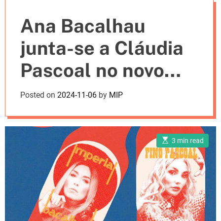
e
Ana Bacalhau
s
junta-se a Cláudia
Pascoal no novo
single “Imperial É
Posted on
2024-11-06
by
MIP
Fino” [LETRA]
E
3 min read
s
t
i
m
a
t
e
d
r
e
a