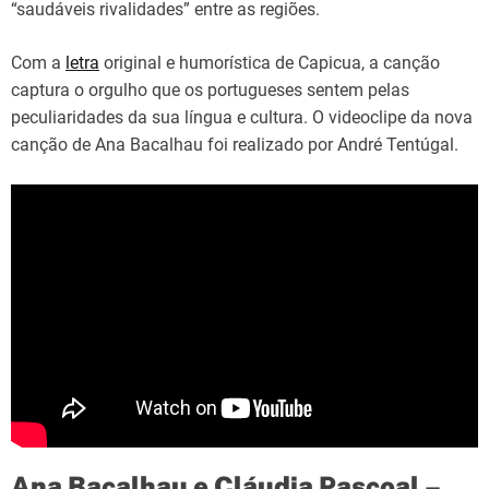
“saudáveis rivalidades” entre as regiões.
Com a
letra
original e humorística de Capicua, a canção
captura o orgulho que os portugueses sentem pelas
peculiaridades da sua língua e cultura. O videoclipe da nova
canção de Ana Bacalhau foi realizado por André Tentúgal.
Ana Bacalhau e Cláudia Pascoal –