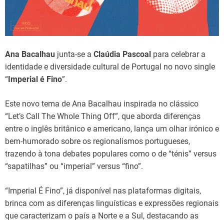
d
t
i
m
e
Ana Bacalhau
junta-se a
Claúdia Pascoal
para celebrar a
identidade e diversidade cultural de Portugal no novo single
“
Imperial é Fino
”.
Este novo tema de Ana Bacalhau inspirada no clássico
“Let’s Call The Whole Thing Off”, que aborda diferenças
entre o inglês britânico e americano, lança um olhar irónico e
bem-humorado sobre os regionalismos portugueses,
trazendo à tona debates populares como o de “ténis” versus
“sapatilhas” ou “imperial” versus “fino”.
“Imperial É Fino”, já disponível nas plataformas digitais,
brinca com as diferenças linguísticas e expressões regionais
que caracterizam o país a Norte e a Sul, destacando as