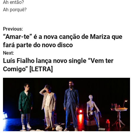
Ah então?
Ah porquê?
Previous:
N
“Amar-te” é a nova canção de Mariza que
a
fará parte do novo disco
v
Next:
Luís Fialho lança novo single “Vem ter
e
Comigo” [LETRA]
g
a
ç
ã
o
d