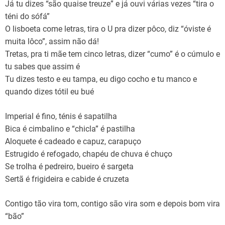
Já tu dizes “são quaise treuze” e já ouvi várias vezes “tira o
téni do sófá”
O lisboeta come letras, tira o U pra dizer pôco, diz “óviste é
muita lôco”, assim não dá!
Tretas, pra ti mãe tem cinco letras, dizer “cumo” é o cúmulo e
tu sabes que assim é
Tu dizes testo e eu tampa, eu digo cocho e tu manco e
quando dizes tótil eu bué
Imperial é fino, ténis é sapatilha
Bica é cimbalino e “chicla” é pastilha
Aloquete é cadeado e capuz, carapuço
Estrugido é refogado, chapéu de chuva é chuço
Se trolha é pedreiro, bueiro é sargeta
Sertã é frigideira e cabide é cruzeta
Contigo tão vira tom, contigo são vira som e depois bom vira
“bão”