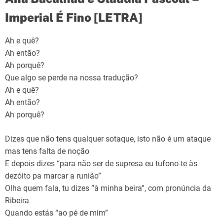
Imperial É Fino [LETRA]
Ah e quê?
Ah então?
Ah porquê?
Que algo se perde na nossa tradução?
Ah e quê?
Ah então?
Ah porquê?
Dizes que não tens qualquer sotaque, isto não é um ataque
mas tens falta de noção
E depois dizes “para não ser de supresa eu tufono-te às
dezóito pa marcar a runião”
Olha quem fala, tu dizes “à minha beira”, com pronúncia da
Ribeira
Quando estás “ao pé de mim”