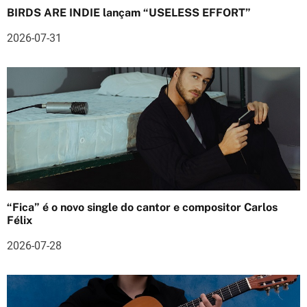
BIRDS ARE INDIE lançam “USELESS EFFORT”
e
2026-07-31
a
r
t
i
g
o
s
“Fica” é o novo single do cantor e compositor Carlos
Félix
2026-07-28