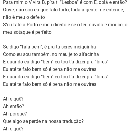
Para mim o V vira B, p’ra ti “Lesboa” é com E, oblá e então?
Ouve, não sou eu que falo torto, toda a gente me entende,
não é meu o defeito
S’eu falo à Porto é meu direito e se o teu ouvido é mouco, o
meu sotaque é perfeito
Se digo “fala bem”, é pra tu seres meiguinha
Como eu sou também, no meu jeito alfacinha
E quando eu digo “bem” eu tou t’a dizer pra “bires”
Eu até te falo bem só é pena não me ouvires
E quando eu digo “bem” eu tou t’a dizer pra “bires”
Eu até te falo bem só é pena não me ouvires
Ah e quê?
Ah então?
Ah porquê?
Que algo se perde na nossa tradução?
Ah e quê?