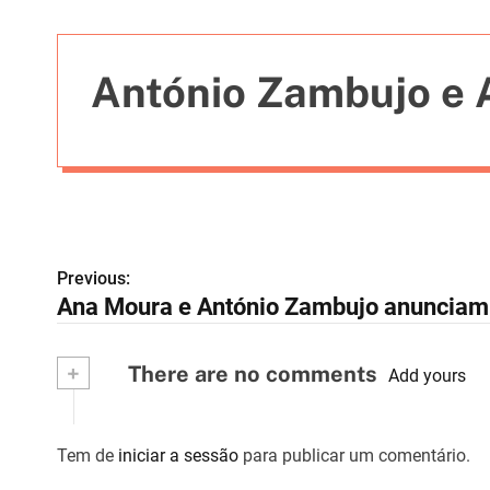
t
i
e
António Zambujo e
s
Previous:
N
Ana Moura e António Zambujo anunciam 
a
v
+
There are no comments
Add yours
e
g
Tem de
iniciar a sessão
para publicar um comentário.