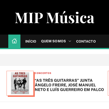
MIP Música
QUEM SOMOS
INÍCIO
CONTACTO
C
CONCERTOS
a
“AS TRÊS GUITARRAS” JUNTA
t
ÂNGELO FREIRE, JOSÉ MANUEL
NETO E LUÍS GUERREIRO EM PALCO
e
g
o
r