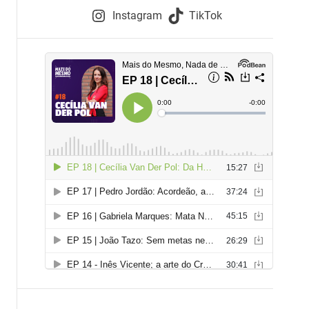
e
Instagram
TikTok
i
e
s