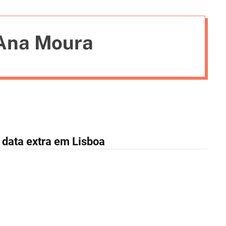
i
e
 Ana Moura
s
data extra em Lisboa