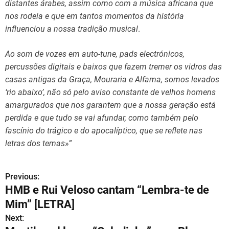
distantes árabes, assim como com a música africana que
nos rodeia e que em tantos momentos da história
influenciou a nossa tradição musical
.
Ao som de vozes em auto-tune, pads electrónicos,
percussões digitais e baixos que fazem tremer os vidros das
casas antigas da Graça, Mouraria e Alfama, somos levados
‘rio abaixo’, não só pelo aviso constante de velhos homens
amargurados que nos garantem que a nossa geração está
perdida e que tudo se vai afundar, como também pelo
fascínio do trágico e do apocalíptico, que se reflete nas
letras dos temas
»”
Previous:
N
HMB e Rui Veloso cantam “Lembra-te de
a
Mim” [LETRA]
v
Next: