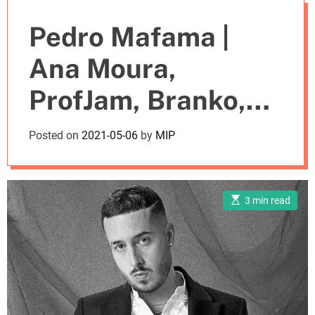
e
Pedro Mafama |
s
Ana Moura,
ProfJam, Branko,
entre outros,
Posted on
2021-05-06
by
MIP
participam no disco
E
3 min read
s
t
i
m
a
t
e
d
r
e
a