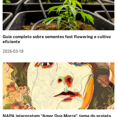
g
o
s
Guia completo sobre sementes fast flowering e cultivo
eficiente
2026-03-18
NAPA interpretam “Amor Que Morre”, tema do projeto