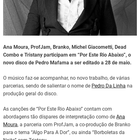
d
t
i
m
e
Ana Moura, ProfJam, Branko, Michel Giacometti, Dead
Combo e Tristany participam em “Por Este Rio Abaixo”, o
novo disco de Pedro Mafama a ser editado a 28 de maio.
O músico faz-se acompanhar, no novo trabalho, de várias
parcerias, sendo de salientar o nome de
Pedro Da Linha
na
produção geral do disco.
As canções de “Por Este Rio Abaixo” contam com
abordagens tão díspares de interpretação como de
Ana
Moura
, a parceria com ProfJam, a co-produção de Branko
para o tema “Algo Para A Dor”, ou ainda “Borboletas da