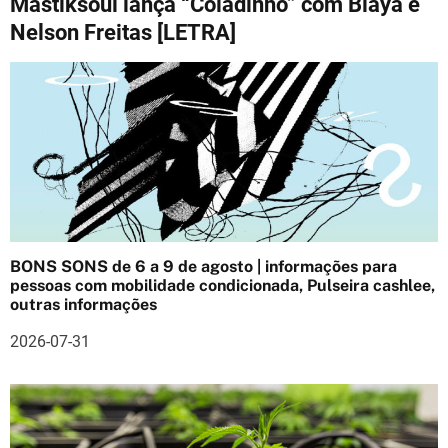
Mastiksoul lança “Coladinho” com Blaya e
e
Nelson Freitas [LETRA]
g
a
ç
ã
o
d
BONS SONS de 6 a 9 de agosto | informações para
e
pessoas com mobilidade condicionada, Pulseira cashlee,
outras informações
a
2026-07-31
r
t
i