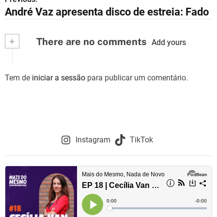
N
André Vaz apresenta disco de estreia: Fado
a
v
+
There are no comments
Add yours
e
g
Tem de
iniciar a sessão
para publicar um comentário.
a
ç
ã
Instagram
TikTok
o
d
e
a