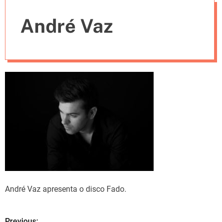
e
André Vaz
s
André Vaz apresenta o disco Fado.
Previous: