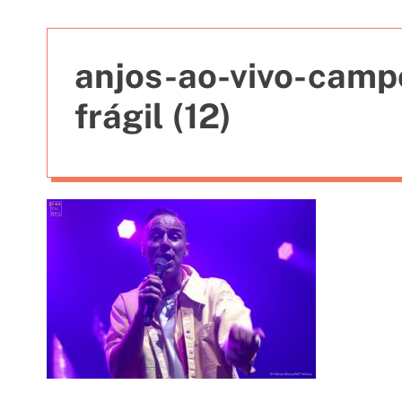
t
i
e
anjos-ao-vivo-camp
s
frágil (12)