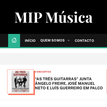
MIP Música
QUEM SOMOS
INÍCIO
CONTACTO
C
CONCERTOS
a
“AS TRÊS GUITARRAS” JUNTA
t
ÂNGELO FREIRE, JOSÉ MANUEL
NETO E LUÍS GUERREIRO EM PALCO
e
g
o
r