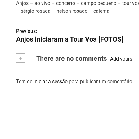
Anjos – ao vivo – concerto – campo pequeno – tour voa 
– sérgio rosada – nelson rosado – calema
Previous:
N
Anjos iniciaram a Tour Voa [FOTOS]
a
v
+
There are no comments
Add yours
e
g
Tem de
iniciar a sessão
para publicar um comentário.
a
ç
ã
o