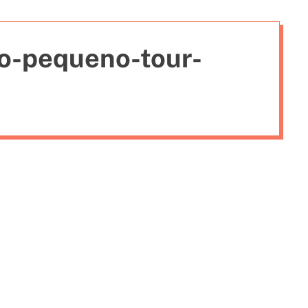
i
e
o-pequeno-tour-
s