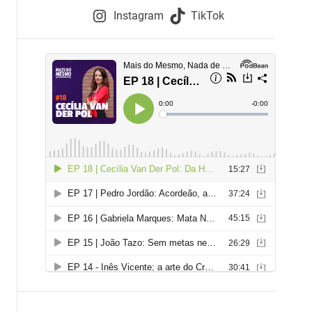
e
Instagram
TikTok
i
e
s