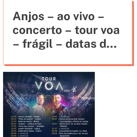
e
Anjos – ao vivo –
s
concerto – tour voa
– frágil – datas de
concertos –
espetáculos – ver –
ouvir – sérgio
rosada – nelson
rosado – calema