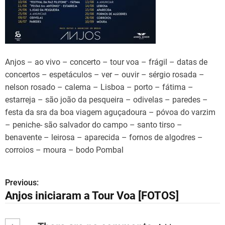
Anjos – ao vivo – concerto – tour voa – frágil – datas de
concertos – espetáculos – ver – ouvir – sérgio rosada –
nelson rosado – calema – Lisboa – porto – fátima –
estarreja – são joão da pesqueira – odivelas – paredes –
festa da sra da boa viagem aguçadoura – póvoa do varzim
– peniche- são salvador do campo – santo tirso –
benavente – leirosa – aparecida – fornos de algodres –
corroios – moura – bodo Pombal
Previous:
N
Anjos iniciaram a Tour Voa [FOTOS]
a
v