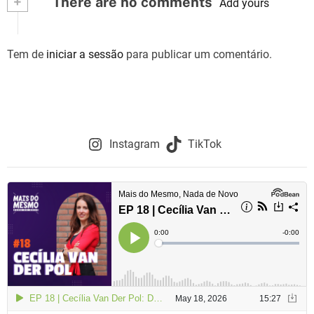
+
There are no comments
Add yours
e
g
Tem de
iniciar a sessão
para publicar um comentário.
a
ç
ã
Instagram
TikTok
o
d
e
a
r
t