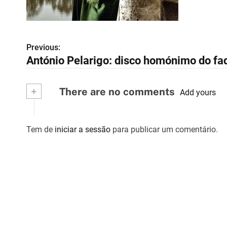
Previous:
N
António Pelarigo: disco homónimo do fad
a
v
+
There are no comments
Add yours
e
g
Tem de
iniciar a sessão
para publicar um comentário.
a
ç
ã
o
d