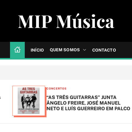
MIP Música
QUEM SOMOS
INÍCIO
CONTACTO
C
CONCERTOS
a
“AS TRÊS GUITARRAS” JUNTA
t
ÂNGELO FREIRE, JOSÉ MANUEL
NETO E LUÍS GUERREIRO EM PALCO
e
g
o
r