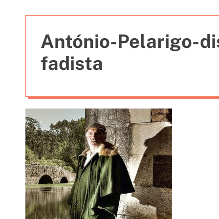
t
i
e
António-Pelarigo-d
s
fadista