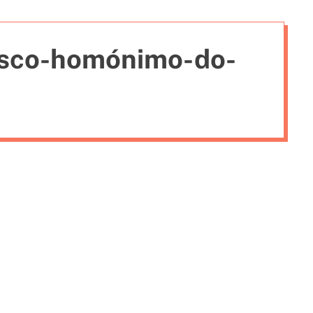
i
e
isco-homónimo-do-
s