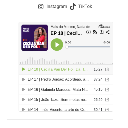
e
Instagram
TikTok
i
e
s