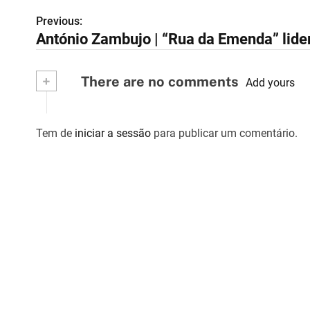
Previous:
N
António Zambujo | “Rua da Emenda” lide
a
v
+
There are no comments
Add yours
e
g
Tem de
iniciar a sessão
para publicar um comentário.
a
ç
ã
o
d
e