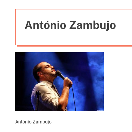
t
i
e
António Zambujo
s
António Zambujo