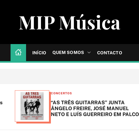
MIP Música
QUEM SOMOS
INÍCIO
CONTACTO
C
CONCERTOS
a
“AS TRÊS GUITARRAS” JUNTA
t
ÂNGELO FREIRE, JOSÉ MANUEL
NETO E LUÍS GUERREIRO EM PALCO
e
g
o
r