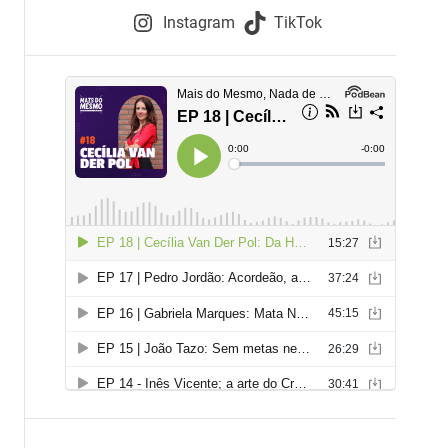
e
Instagram
TikTok
i
e
s