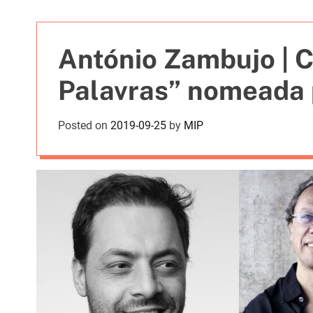
t
i
e
António Zambujo | 
s
Palavras” nomeada
Posted on
2019-09-25
by
MIP