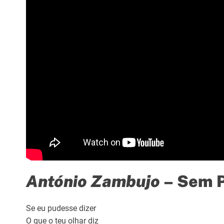
António Zambujo
– Sem P
Se eu pudesse dizer
O que o teu olhar diz