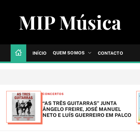
MIP Música
QUEM SOMOS
INÍCIO
CONTACTO
C
CONCERTOS
a
“AS TRÊS GUITARRAS” JUNTA
t
ÂNGELO FREIRE, JOSÉ MANUEL
NETO E LUÍS GUERREIRO EM PALCO
e
g
o
r