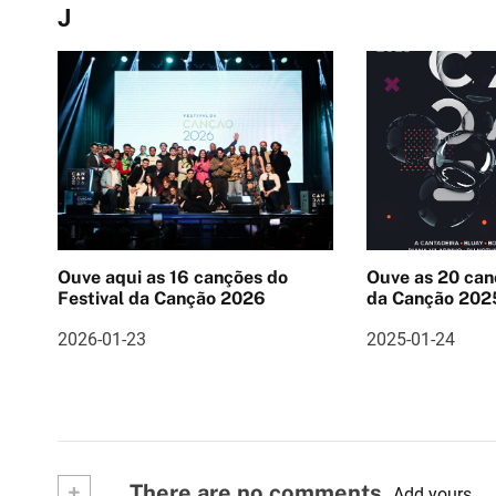
a
J
v
e
g
a
ç
ã
Ouve aqui as 16 canções do
Ouve as 20 can
o
Festival da Canção 2026
da Canção 202
d
2026-01-23
2025-01-24
e
a
r
+
There are no comments
Add yours