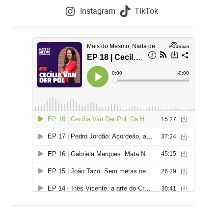
e
Instagram
TikTok
i
e
s