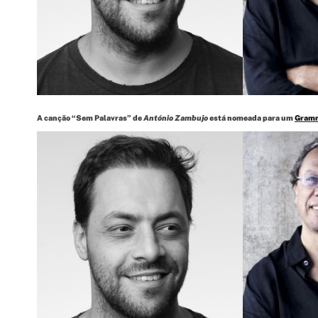
A canção “Sem Palavras” de
António Zambujo
está nomeada para um
Gramm