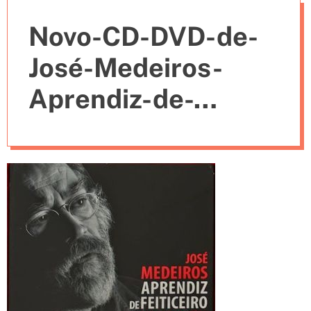
e
Novo-CD-DVD-de-
s
José-Medeiros-
Aprendiz-de-
Feiticeiro-Imagens-
e-Canções