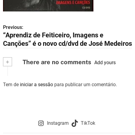
Previous:
N
“Aprendiz de Feiticeiro, Imagens e
a
Canções” é o novo cd/dvd de José Medeiros
v
+
There are no comments
e
Add yours
g
Tem de
iniciar a sessão
para publicar um comentário.
a
ç
ã
o
Instagram
TikTok
d