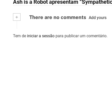
Ash is a Robot apresentam “Sympathetic
a
v
+
There are no comments
Add yours
e
g
Tem de
iniciar a sessão
para publicar um comentário.
a
ç
ã
o
d
e
a
r