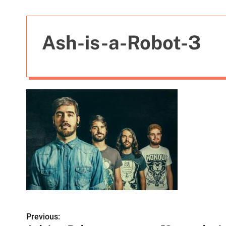
t
i
e
Ash-is-a-Robot-3
s
Previous:
N