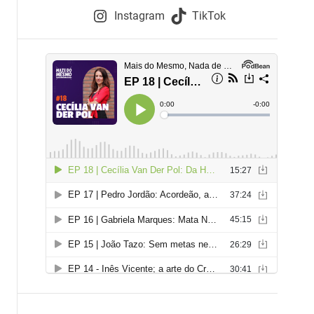
e
Instagram
TikTok
i
e
s