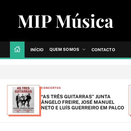
MIP Música
QUEM SOMOS
INÍCIO
CONTACTO
C
CONCERTOS
a
“AS TRÊS GUITARRAS” JUNTA
t
ÂNGELO FREIRE, JOSÉ MANUEL
NETO E LUÍS GUERREIRO EM PALCO
e
g
o
r