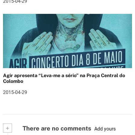
2015-04-29
s
Agir apresenta “Leva-me a sério” na Praça Central do
Colombo
2015-04-29
+
There are no comments
Add yours