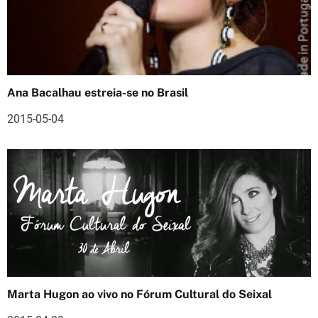
a
ç
ã
o
Ana Bacalhau estreia-se no Brasil
d
2015-05-04
e
a
r
t
i
g
Marta Hugon ao vivo no Fórum Cultural do Seixal
o