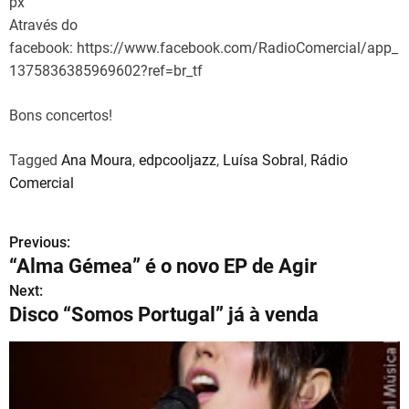
px
Através do
facebook: https://www.facebook.com/RadioComercial/app_
1375836385969602?ref=br_tf
Bons concertos!
Tagged
Ana Moura
,
edpcooljazz
,
Luísa Sobral
,
Rádio
Comercial
Previous:
N
“Alma Gémea” é o novo EP de Agir
a
Next:
Disco “Somos Portugal” já à venda
v
e
g