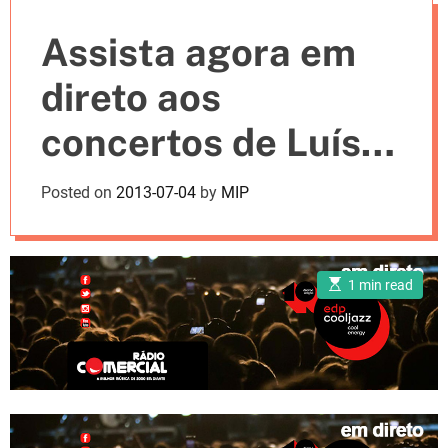
e
Assista agora em
s
direto aos
concertos de Luísa
Sobral e Ana Moura
Posted on
2013-07-04
by
MIP
no edpcooljazz
E
1 min read
s
t
i
m
a
t
e
d
r
e
a