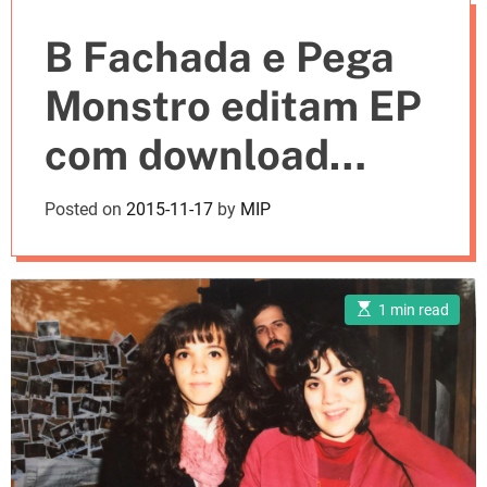
e
B Fachada e Pega
s
Monstro editam EP
com download
gratuito
Posted on
2015-11-17
by
MIP
E
1 min read
s
t
i
m
a
t
e
d
r
e
a