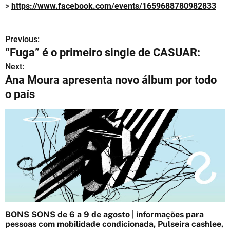
>
https://www.facebook.com/
events/1659688780982833
Previous:
N
“Fuga” é o primeiro single de CASUAR:
a
Next:
Ana Moura apresenta novo álbum por todo
v
o país
e
g
a
ç
ã
o
BONS SONS de 6 a 9 de agosto | informações para
d
pessoas com mobilidade condicionada, Pulseira cashlee,