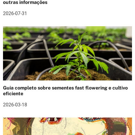
outras informações
e
2026-07-31
a
r
t
i
g
o
s
Guia completo sobre sementes fast flowering e cultivo
eficiente
2026-03-18