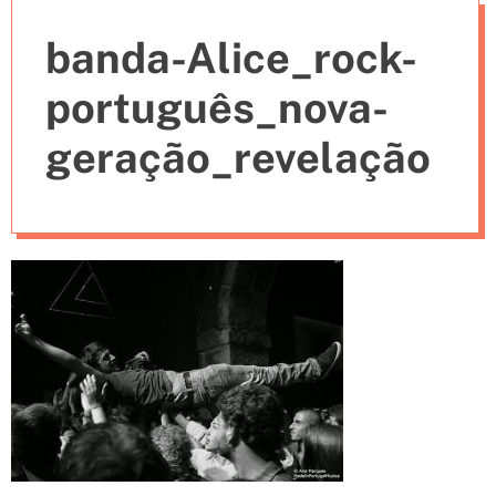
e
banda-Alice_rock-
s
português_nova-
geração_revelação