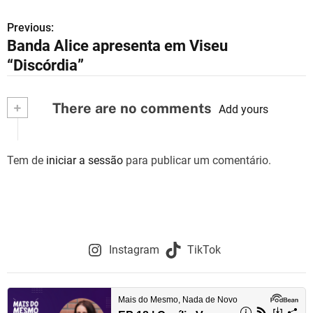
Previous:
N
Banda Alice apresenta em Viseu
a
“Discórdia”
v
+
There are no comments
e
Add yours
g
Tem de
iniciar a sessão
para publicar um comentário.
a
ç
ã
o
Instagram
TikTok
d
e