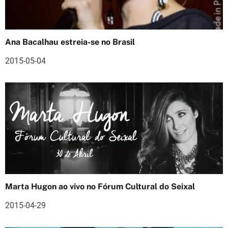
ã
o
Ana Bacalhau estreia-se no Brasil
d
2015-05-04
e
a
r
t
i
g
o
Marta Hugon ao vivo no Fórum Cultural do Seixal
s
2015-04-29