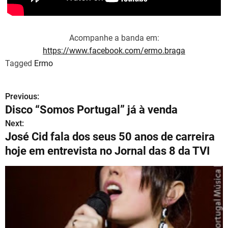
Acompanhe a banda em:
https://www.facebook.com/ermo.braga
Tagged
Ermo
Previous:
N
Disco “Somos Portugal” já à venda
a
Next:
José Cid fala dos seus 50 anos de carreira
v
hoje em entrevista no Jornal das 8 da TVI
e
g
a
ç