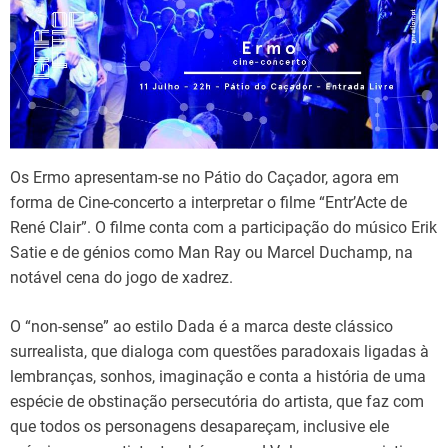
d
t
i
m
e
Os Ermo apresentam-se no Pátio do Caçador, agora em
forma de Cine-concerto a interpretar o filme “Entr’Acte de
René Clair”. O filme conta com a participação do músico Erik
Satie e de génios como Man Ray ou Marcel Duchamp, na
notável cena do jogo de xadrez.
O “non-sense” ao estilo Dada é a marca deste clássico
surrealista, que dialoga com questões paradoxais ligadas à
lembranças, sonhos, imaginação e conta a história de uma
espécie de obstinação persecutória do artista, que faz com
que todos os personagens desapareçam, inclusive ele