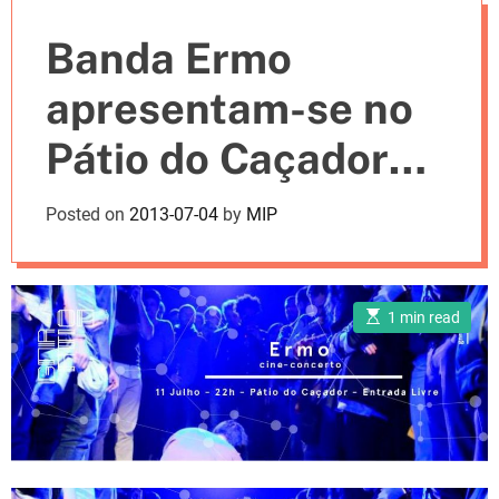
e
Banda Ermo
s
apresentam-se no
Pátio do Caçador
em forma de Cine-
Posted on
2013-07-04
by
MIP
concerto
E
1 min read
s
t
i
m
a
t
e
d
r
e
a