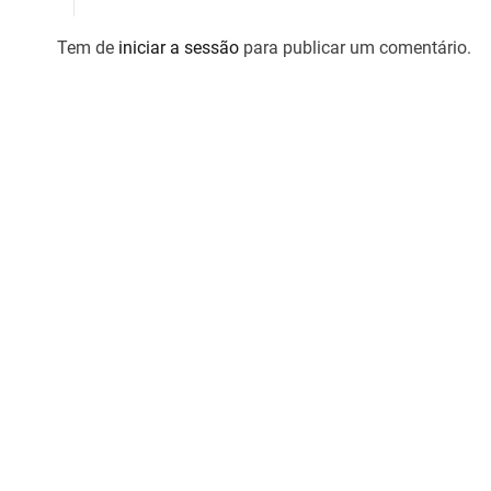
i
Tem de
iniciar a sessão
para publicar um comentário.
g
o
s