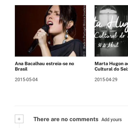
v
e
g
a
ç
ã
Ana Bacalhau estreia-se no
Marta Hugon ao vivo 
o
Brasil
Cultural do Sei
d
2015-05-04
2015-04-29
e
a
r
+
There are no comments
Add yours
t