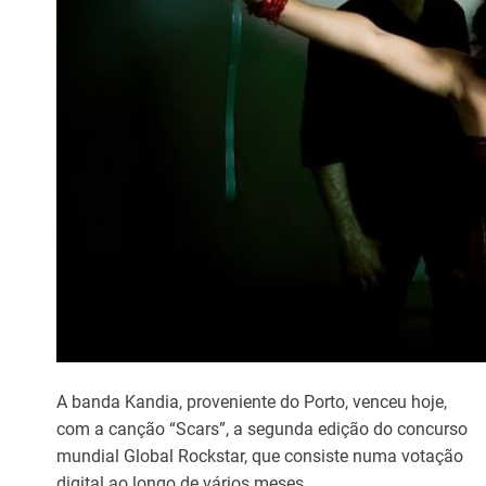
A banda Kandia, proveniente do Porto, venceu hoje,
com a canção “Scars”, a segunda edição do concurso
mundial Global Rockstar, que consiste numa votação
digital ao longo de vários meses.