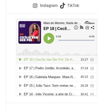
e
Instagram
TikTok
i
e
s