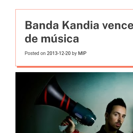
t
i
e
Banda Kandia vence
s
de música
Posted on
2013-12-20
by
MIP