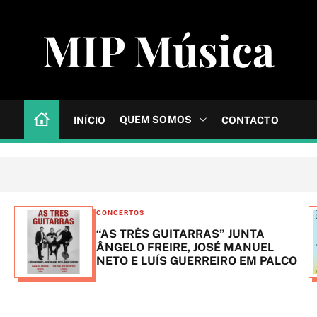
MIP Música
QUEM SOMOS
INÍCIO
CONTACTO
C
CONCERTOS
a
“AS TRÊS GUITARRAS” JUNTA
t
ÂNGELO FREIRE, JOSÉ MANUEL
NETO E LUÍS GUERREIRO EM PALCO
e
g
o
r