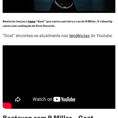
d
t
i
m
e
Beatoven lançou o
tema
“Goat” que conta com letra e voz de 9 Miller. O videoclip
conta com realização de Rutz Records.
“Goat” encontea-se atualmente nas
tendências
do Youtube.
Beatoven com 9 Miller – Goat