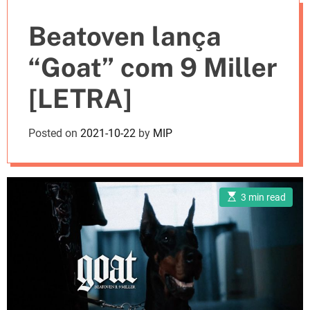
e
Beatoven lança
s
“Goat” com 9 Miller
[LETRA]
Posted on
2021-10-22
by
MIP
E
3 min read
s
t
i
m
a
t
e
d
r
e
a