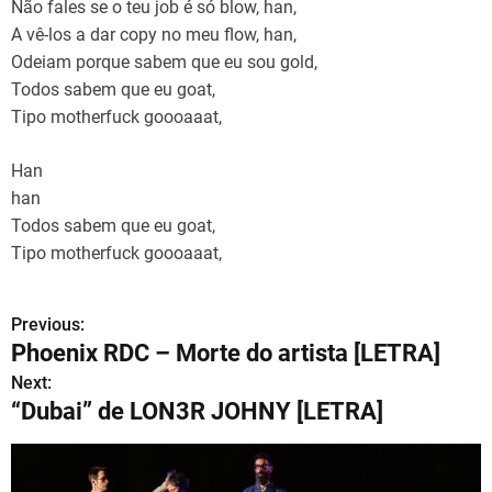
Não fales se o teu job é só blow, han,
A vê-los a dar copy no meu flow, han,
Odeiam porque sabem que eu sou gold,
Todos sabem que eu goat,
Tipo motherfuck goooaaat,
Han
han
Todos sabem que eu goat,
Tipo motherfuck goooaaat,
Previous:
N
Phoenix RDC – Morte do artista [LETRA]
a
Next:
“Dubai” de LON3R JOHNY [LETRA]
v
e