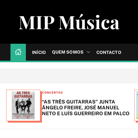
MIP Música
QUEM SOMOS
INÍCIO
CONTACTO
C
CONCERTOS
a
“AS TRÊS GUITARRAS” JUNTA
t
ÂNGELO FREIRE, JOSÉ MANUEL
NETO E LUÍS GUERREIRO EM PALCO
e
g
o
r