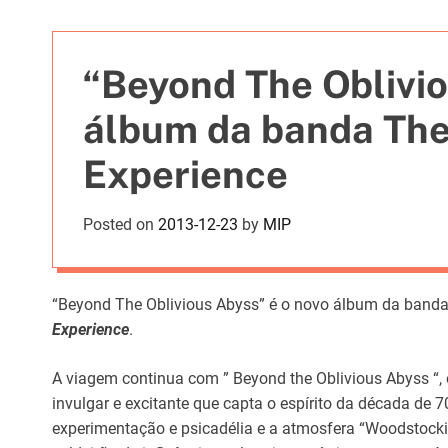
t
i
e
“Beyond The Oblivio
s
álbum da banda The
Experience
Posted on
2013-12-23
by
MIP
“Beyond The Oblivious Abyss” é o novo álbum da band
Experience
.
A viagem continua com ” Beyond the Oblivious Abyss “
invulgar e excitante que capta o espírito da década de 
experimentação e psicadélia e a atmosfera “Woodstock