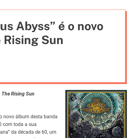
i
e
us Abyss” é o novo
s
 Rising Sun
a
The Rising Sun
, o novo álbum desta banda
70 com toda a sua
iana” da década de 60, um