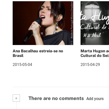
v
e
g
a
ç
ã
Ana Bacalhau estreia-se no
Marta Hugon ao vivo 
o
Brasil
Cultural do Sei
d
2015-05-04
2015-04-29
e
a
r
+
There are no comments
Add yours
t