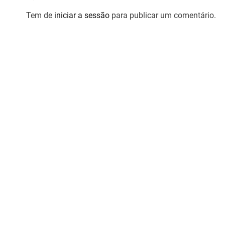
i
Tem de
iniciar a sessão
para publicar um comentário.
g
o
s