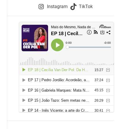
e
Instagram
TikTok
i
e
s