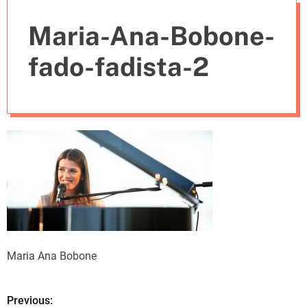
e
Maria-Ana-Bobone-
s
fado-fadista-2
Maria Ana Bobone
Previous:
N