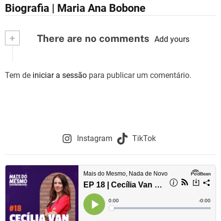
Biografia | Maria Ana Bobone
a
v
+
There are no comments
Add yours
e
g
Tem de
iniciar a sessão
para publicar um comentário.
a
ç
ã
Instagram
TikTok
o
d
e
a