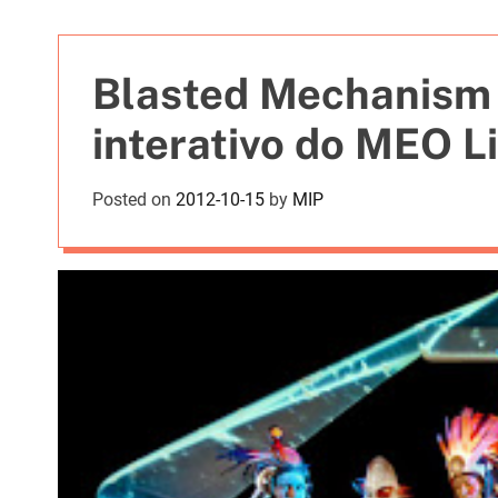
t
i
e
Blasted Mechanism
s
interativo do MEO L
Posted on
2012-10-15
by
MIP