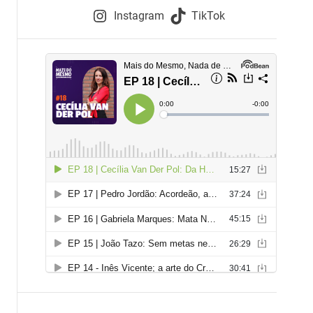
e
Instagram
TikTok
i
e
s