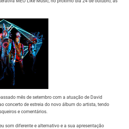
erativa MEO Like Music, no próximo dia 24 de outubro, às
passado mês de setembro com a atuação de David
o concerto de estreia do novo álbum do artista, tendo
squeiros e comentários.
eu som diferente e alternativo e a sua apresentação