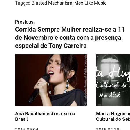
Tagged
Blasted Mechanism
,
Meo Like Music
Previous:
N
Corrida Sempre Mulher realiza-se a 11
a
de Novembro e conta com a presença
v
especial de Tony Carreira
e
g
a
ç
ã
o
Ana Bacalhau estreia-se no
Marta Hugon ao vivo 
Brasil
Cultural do Sei
d
2015-05-04
2015-04-29