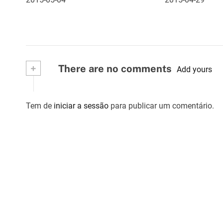
e
a
r
t
+
There are no comments
Add yours
i
g
Tem de
iniciar a sessão
para publicar um comentário.
o
s