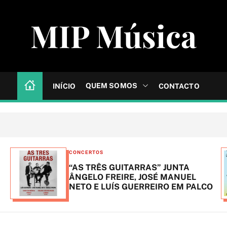
MIP Música
QUEM SOMOS
INÍCIO
CONTACTO
C
CONCERTOS
FESTIVAIS
a
TARRAS” JUNTA
BONS SONS anunci
t
RE, JOSÉ MANUEL
do cartaz
GUERREIRO EM PALCO
e
g
o
r