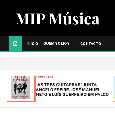
MIP Música
QUEM SOMOS
INÍCIO
CONTACTO
C
CONCERTOS
a
“AS TRÊS GUITARRAS” JUNTA
t
ÂNGELO FREIRE, JOSÉ MANUEL
NETO E LUÍS GUERREIRO EM PALCO
e
g
o
r