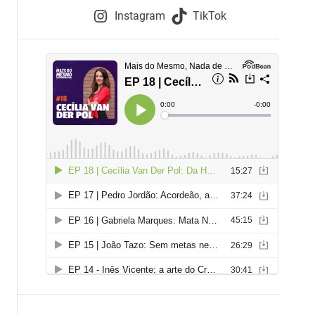
e
Instagram
TikTok
i
e
s