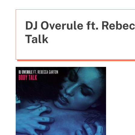
t
i
e
DJ Overule ft. Rebe
s
Talk