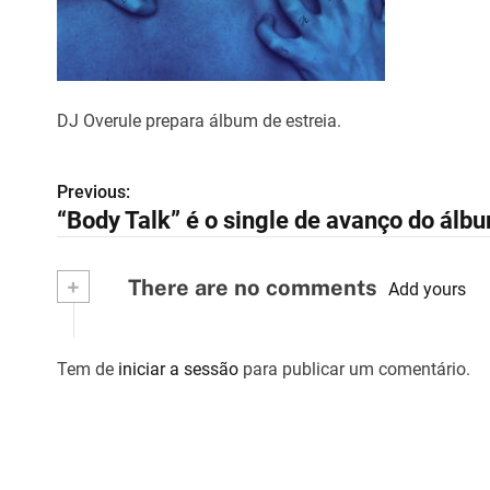
DJ Overule prepara álbum de estreia.
Previous:
N
“Body Talk” é o single de avanço do álb
a
v
+
There are no comments
Add yours
e
g
Tem de
iniciar a sessão
para publicar um comentário.
a
ç
ã