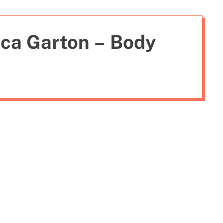
i
e
cca Garton – Body
s