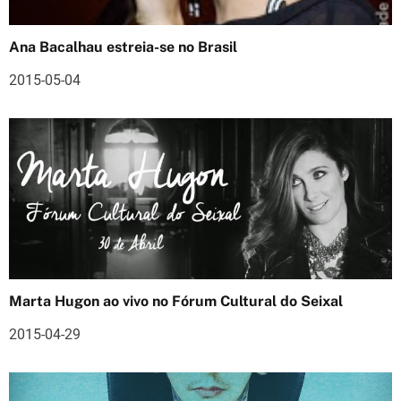
o
Ana Bacalhau estreia-se no Brasil
d
2015-05-04
e
a
r
t
i
g
o
Marta Hugon ao vivo no Fórum Cultural do Seixal
s
2015-04-29