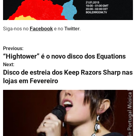
Siga-nos no
e no
.
Facebook
Twitter
Previous:
N
“Hightower” é o novo disco dos Equations
a
Next:
Disco de estreia dos Keep Razors Sharp nas
v
lojas em Fevereiro
e
g
a
ç
ã