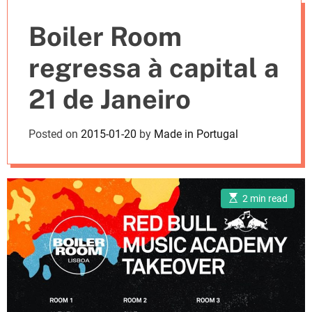
e
Boiler Room
s
regressa à capital a
21 de Janeiro
Posted on
2015-01-20
by
Made in Portugal
E
2 min read
s
t
i
m
a
t
e
d
r
e
a