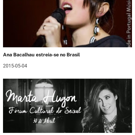
a
ç
ã
o
d
Ana Bacalhau estreia-se no Brasil
e
2015-05-04
a
r
t
i
g
o