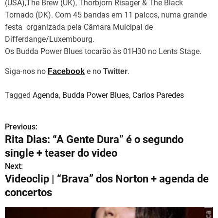
(USA),The Brew (UK), Thorbjorn Risager & The Black
Tornado (DK). Com 45 bandas em 11 palcos, numa grande
festa organizada pela Câmara Muicipal de
Differdange/Luxembourg.
Os Budda Power Blues tocarão às 01H30 no Lents Stage.
Siga-nos no
e no
.
Facebook
Twitter
Tagged
Agenda
,
Budda Power Blues
,
Carlos Paredes
Previous:
N
Rita Dias: “A Gente Dura” é o segundo
a
single + teaser do video
v
Next:
Videoclip | “Brava” dos Norton + agenda de
e
concertos
g