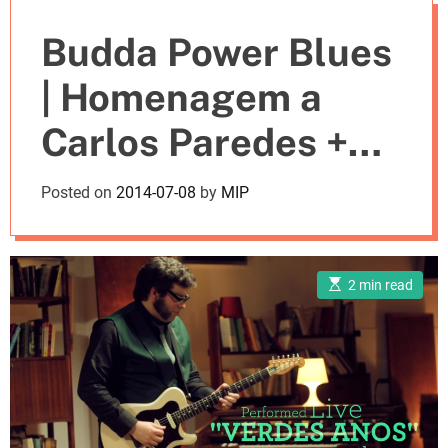
e
Budda Power Blues
s
| Homenagem a
Carlos Paredes +
concerto no Blues
Posted on
2014-07-08
by
MIP
Express
Luxembourg
E
2 min read
s
t
i
m
a
t
e
d
r
e
a