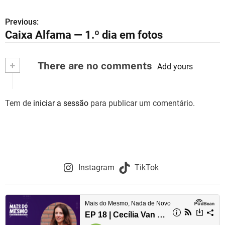
Previous:
N
Caixa Alfama — 1.º dia em fotos
a
v
+
There are no comments
Add yours
e
g
Tem de
iniciar a sessão
para publicar um comentário.
a
ç
ã
Instagram
TikTok
o
d
e