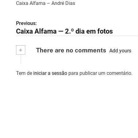
Caixa Alfama – André Dias
Previous:
N
Caixa Alfama — 2.º dia em fotos
a
v
+
There are no comments
Add yours
e
g
Tem de
iniciar a sessão
para publicar um comentário.
a
ç
ã
o
d