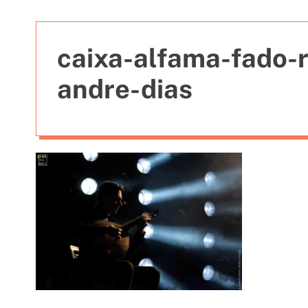
t
i
e
caixa-alfama-fado-
s
andre-dias