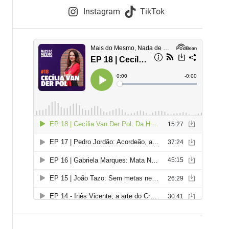
e
Instagram
TikTok
i
e
s