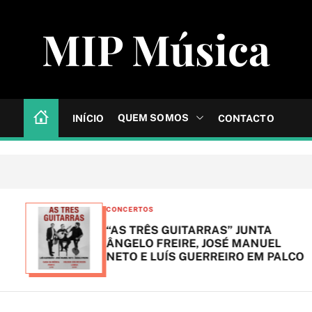
MIP Música
QUEM SOMOS
INÍCIO
CONTACTO
C
CONCERTOS
a
“AS TRÊS GUITARRAS” JUNTA
t
ÂNGELO FREIRE, JOSÉ MANUEL
NETO E LUÍS GUERREIRO EM PALCO
e
g
o
r