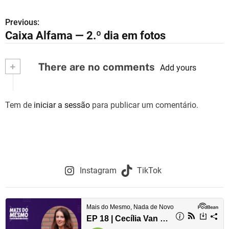
Previous:
N
Caixa Alfama — 2.º dia em fotos
a
v
+
There are no comments
Add yours
e
g
Tem de
iniciar a sessão
para publicar um comentário.
a
ç
ã
Instagram
TikTok
o
d
e