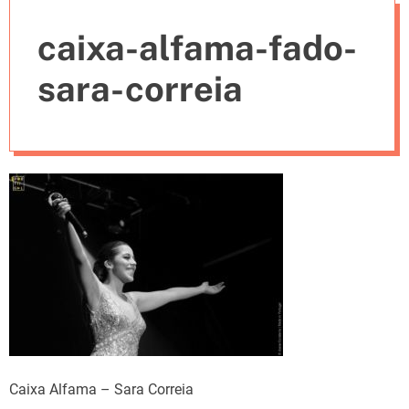
e
caixa-alfama-fado-
s
sara-correia
Caixa Alfama – Sara Correia