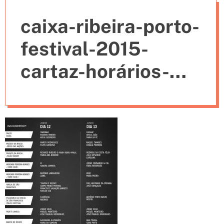
e
caixa-ribeira-porto-
s
festival-2015-
cartaz-horários-
dias-bilhetes