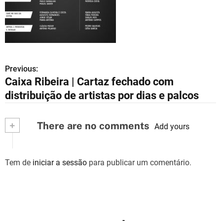
Previous:
N
Caixa Ribeira | Cartaz fechado com
a
distribuição de artistas por dias e palcos
v
+
There are no comments
e
Add yours
g
Tem de
iniciar a sessão
para publicar um comentário.
a
ç
ã