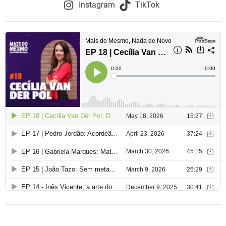
o
Instagram
TikTok
d
e
a
r
t
i
g
o
s