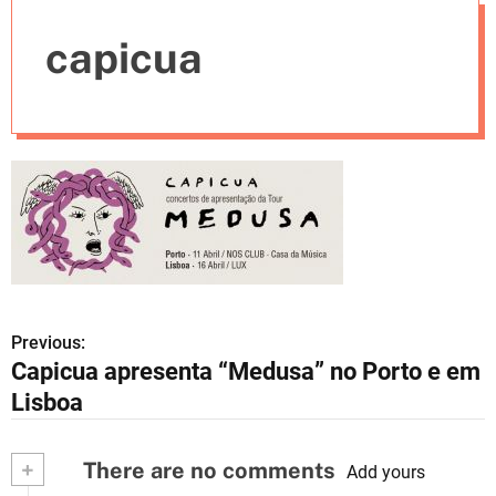
e
capicua
s
Previous:
N
Capicua apresenta “Medusa” no Porto e em
a
Lisboa
v
+
There are no comments
e
Add yours