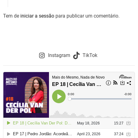
g
Tem de
iniciar a sessão
para publicar um comentário.
a
ç
ã
o
Instagram
TikTok
d
e
a
r
t
i
g